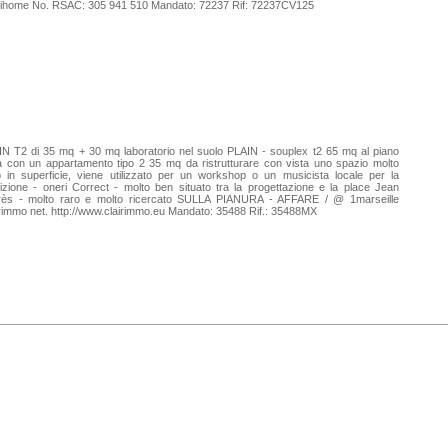
ihome No. RSAC: 305 941 510 Mandato: 72237 Rif: 72237CV125
N T2 di 35 mq + 30 mq laboratorio nel suolo PLAIN - souplex t2 65 mq al piano
a con un appartamento tipo 2 35 mq da ristrutturare con vista uno spazio molto
o in superficie, viene utilizzato per un workshop o un musicista locale per la
tizione - oneri Correct - molto ben situato tra la progettazione e la place Jean
rès - molto raro e molto ricercato SULLA PIANURA - AFFARE / @ 1marseille
rimmo net. http://www.clairimmo.eu Mandato: 35488 Rif.: 35488MX