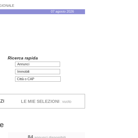
AGIONALE
07 agosto 2026
Ricerca rapida
Annunci
Immobili
ZI
LE MIE SELEZIONI
:
vuoto
me
84
annunci disponibili,