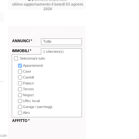
ultimo aggiornamento il lunedì 03 agosto
2026
LA SUA RICERCA
ANNUNCI *
Tutte
IMMOBILI *
1
sélection(s)
Selezionare tutto
Appartamenti
Case
Castelli
Palazzi
Terreni
Negozi
Uffici, locali
Garage / parcheggi
Altro
AFFITTO *
ocale