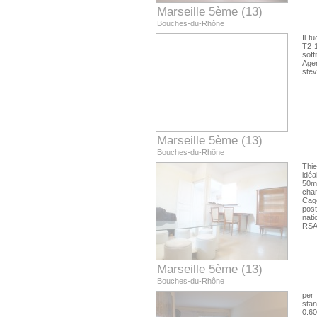
Marseille 5ème (13)
Bouches-du-Rhône
Il t
T2 1
sof
Age
ste
Marseille 5ème (13)
Bouches-du-Rhône
Thie
idéa
50m2
cham
Cag
pos
nat
RSA
Marseille 5ème (13)
Bouches-du-Rhône
per 
stan
0.60