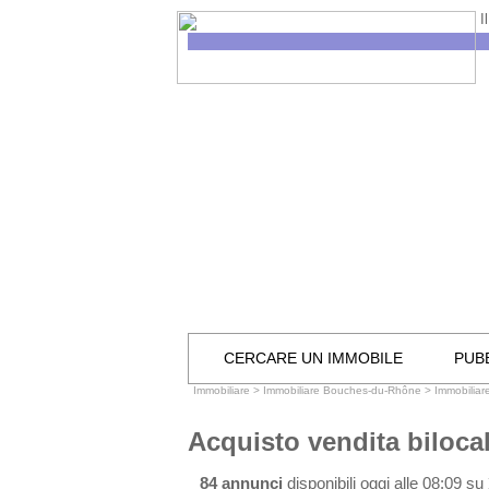
I
CERCARE UN IMMOBILE
PUBB
Immobiliare
>
Immobiliare Bouches-du-Rhône
>
Immobiliar
Acquisto vendita biloca
84 annunci
disponibili oggi alle 08:09 su