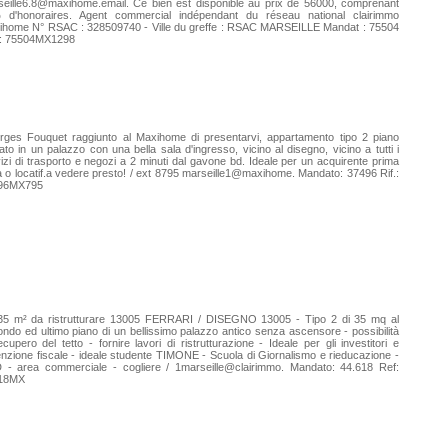
eille6.8@maxihome.email. Ce bien est disponible au prix de 56000, comprenant
 d'honoraires. Agent commercial indépendant du réseau national clairimmo
ihome N° RSAC : 328509740 - Ville du greffe : RSAC MARSEILLE Mandat : 75504
 : 75504MX1298
rges Fouquet raggiunto al Maxihome di presentarvi, appartamento tipo 2 piano
zato in un palazzo con una bella sala d'ingresso, vicino al disegno, vicino a tutti i
izi di trasporto e negozi a 2 minuti dal gavone bd. Ideale per un acquirente prima
a o locatif.a vedere presto! / ext 8795 marseille1@maxihome. Mandato: 37496 Rif.:
96MX795
35 m² da ristrutturare 13005 FERRARI / DISEGNO 13005 - Tipo 2 di 35 mq al
ndo ed ultimo piano di un bellissimo palazzo antico senza ascensore - possibilità
ecupero del tetto - fornire lavori di ristrutturazione - Ideale per gli investitori e
enzione fiscale - ideale studente TIMONE - Scuola di Giornalismo e rieducazione -
 - area commerciale - cogliere / 1marseille@clairimmo. Mandato: 44.618 Ref:
18MX