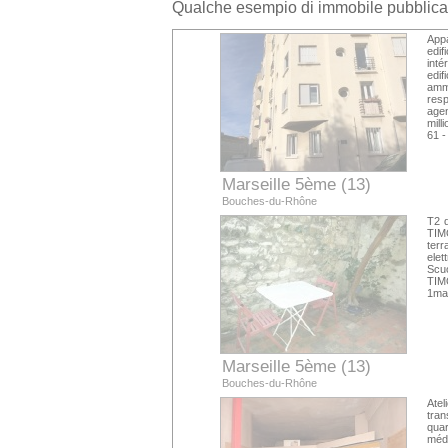
Qualche esempio di immobile pubblica
App
edif
inté
edi
amm
resp
age
mill
61 -
Marseille 5ème (13)
Bouches-du-Rhône
T2 
TIMO
terr
elet
Scu
TIMO
1mar
Marseille 5ème (13)
Bouches-du-Rhône
Atel
tran
quar
méd