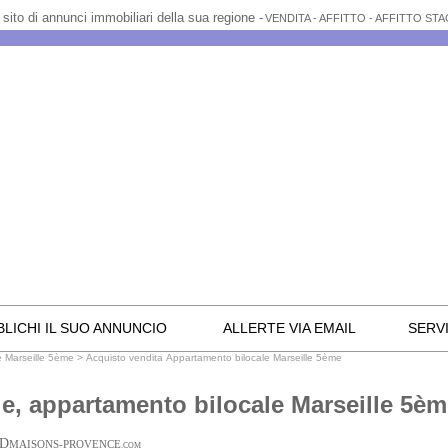
l sito di annunci immobiliari della sua regione -
VENDITA - AFFITTO - AFFITTO ST
LICHI IL SUO ANNUNCIO
ALLERTE VIA EMAIL
SERVI
e Marseille 5ème
>
Acquisto vendita Appartamento bilocale Marseille 5ème
le, appartamento bilocale Marseille 5è
D
MAISONS-PROVENCE
.COM