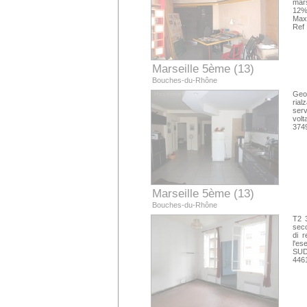
mars
12%
Max
Ref
Marseille 5ème (13)
Bouches-du-Rhône
Geo
rial
serv
volt
374
Marseille 5ème (13)
Bouches-du-Rhône
T2 
seco
di r
l'es
SUD
446