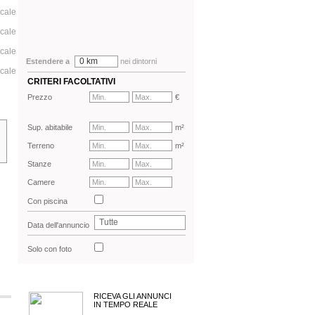
ocale
ocale
ocale
0 km
Estendere a
nei dintorni
ocale
CRITERI FACOLTATIVI
Prezzo
€
Sup. abitabile
m²
Terreno
m²
Stanze
Camere
Con piscina
Tutte
Data dell'annuncio
Solo con foto
RICEVA GLI ANNUNCI
IN TEMPO REALE