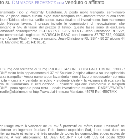
to su
D
venduto o affittato
MAISONS-PROVENCE
.COM
artamento Tipo 2 Proximity Castellane. Al posto molto tranquillo. semi-nuovo
icio. 2 ° piano. nuova cucina. expo stare tranquillo est.Chambre fronte nuova corte
rieure.Tableau elettrica. tariffe basse. casa ideale o di investimento. ben mantenuto
ficio. Nessun lavoro. Il prezzo include le commissioni di negoziazione, che
ontano a 5% di tasse del prezzo di listino, queste tasse sono di esclusiva
onsabilità dell'acquirente. ECD 450 o G, GES: 80 o G. Jean-Christophe RUISSY,
nte commerciale registrato MARSIGLIA RSAC con il numero 37.757.372, 000036
ions - Azione Flash - Il vostro contatto: Jean-Christophe RUISSY - 50 27 giugno 44
 rif. Mandato: 81.511 Rif: 81511
di 36 mq con terrazzo di 11 mq PROGETTAZIONE / DISEGNO TIMONE 13005 /
NE molto bello appartamento di 37 m² Souplex 2 atipica affaccia su una splendida
azza tranquilla - Ampia camera con lavanderia - non di lavoro necessario - corretta
tricità - cucina - venduto arredato - studente ideale - la vicinanza diretta con la
ola di Giornalismo e rieducazione - chiudere opzione commercio e trasporti
NE - poca spesa e poca terra - Ideale investitore o studente - RARE VENDITA /
seille@clairimmo.net
http://www.clairimmo.eu Mandato: 45975 Ref: 45975MX
ier usage mixte à valoriser de 35 m2 à proximité du métro Baille. Possibilité de
sformer en logement étudiant. Rdc, bonne exposition Sud, il est situé dans un
tier agréable et recherché, très proche de toutes les commodités et des écoles de
ecine. A voir absolument. M. Jean GOUNY / 04 848 555 04 poste 9298