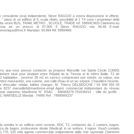
uo consulente (era) indipendente, Steve RAGGIO a vostra disposizione in offerte,
 ° piano di un edificio di 5, scala rifatto, possibilità di 1 T4 sono i proprietari della
fitta vicino BUS, TRAM, METRO , SCUOLE, TRADE ref: 59894CM20 Clairimmo.eu
nzia ad un prezzo di 87.000 € Steve RAGGIO mia 06.46 E-mail:
vemonique@free.fr
Mandato: 59.894 Rif: 59894MX
rry que vous pouvez contacter au propose Marseille rue Sainte Cécile (13005)
lement situé pour étudiant entre l'hôpital de la Timone et le métro Baille, T2 de
 habitables , (environ 38 m2 en carrez) comprenant une entrèe, un séjour, une
bre mansardée, une cuisine, une salle d'eau et un wc séparé. Chaudière récente.
e d'escalier refaite, faibles charges. M. Thierry DELAROCHE / 04 848 555 04
te 8237 marseille6@maxihome.email Agent commercial indépendant du réseau
ional clairimmo Maxihome N° RSAC : 498469279-791638414 - Ville du greffe :
C MARSEILLE Mandat : 74995 Ref : 74995MX237
la vendita in un edificio semi recente, RDC T2, composto da: 2 camere, bagno,
za da bagno. professione ideale (Medical) in un settore, il signor Yousfi contatto
1.770, 525 mila agente commerciale indipendente dalla rete nazionale Clairimmo