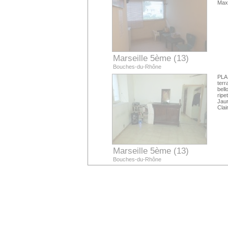
Max
Marseille 5ème (13)
Bouches-du-Rhône
PLAI
terr
bell
ripe
Jau
Clai
Marseille 5ème (13)
Bouches-du-Rhône