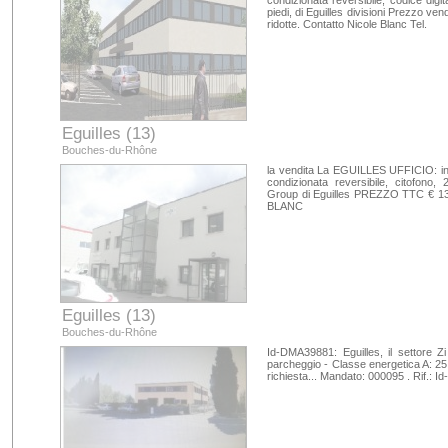
condizionata reversibile, codice digit
piedi, di Eguilles divisioni Prezzo ve
ridotte. Contatto Nicole Blanc Tel.
Eguilles (13)
Bouches-du-Rhône
la vendita La EGUILLES UFFICIO: in
condizionata reversibile, citofono,
Group di Eguilles PREZZO TTC € 130
BLANC
Eguilles (13)
Bouches-du-Rhône
Id-DMA39881: Eguilles, il settore Z
parcheggio - Classe energetica A: 25 
richiesta... Mandato: 000095 . Rif.: