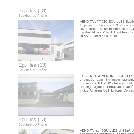
Eguilles (13)
Bouches-du-Rhône
VENDITA UFFICIO EGUILLES Eguilles
1. piano. De.bureaux 119m², compres
reversibile, reti telefoniche, inform
Eguilles Attività Polo. HT m² Prezzo
BLANC 6 marzo 99 00 19
Eguilles (13)
Bouches-du-Rhône
.BUREAUX A VENDRE EGUILLES P
chaussée dans immeuble standing
communes. RT 2012 clim réversible, s
parking. Digicode. Portail automatis
inclus. Charges 8€ HT/m²/an. Conta
Eguilles (13)
Bouches-du-Rhône
VENDITA: sci EGUILLES di 99m² con 2