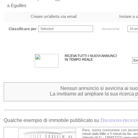
a Eguilles
Creare un'allerta via email
Inviare a 
Classificare per
Selezioni
10 an
decrescente
RICEVA TUTTI I NUOVI ANNUNCI
IN TEMPO REALE
Nessun annuncio si avvicina ai suoi c
La invitiamo ad ampliare la sua ricerca pe
Qualche esempio di immobile pubblicato su
D
MAISONS-PROVE
Rare, nuova costruzione con ascenso
minuti dalla Mille e 5 minuti da Aix. 
Valentin HUC - DIBATTITO www.age