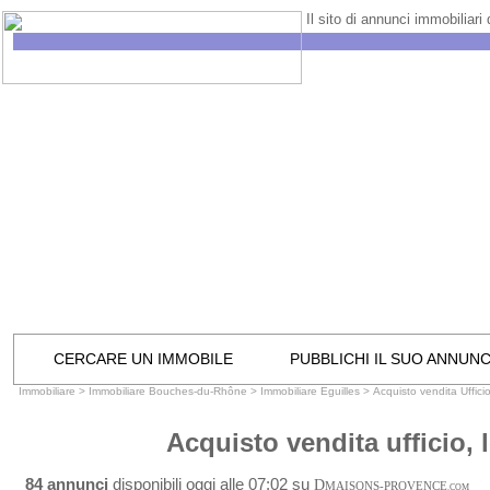
Il sito di annunci immobiliari
CERCARE UN IMMOBILE
PUBBLICHI IL SUO ANNUN
Immobiliare
>
Immobiliare Bouches-du-Rhône
>
Immobiliare Eguilles
>
Acquisto vendita Uffici
Acquisto vendita ufficio, 
84 annunci
disponibili oggi alle 07:02 su
D
MAISONS-PROVENCE
.COM