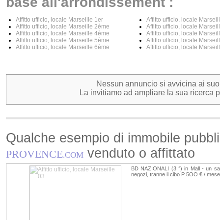
base all'arrondissement :
Affitto ufficio, locale Marseille 1er
Affitto ufficio, locale Marse
Affitto ufficio, locale Marseille 2ème
Affitto ufficio, locale Marse
Affitto ufficio, locale Marseille 4ème
Affitto ufficio, locale Marse
Affitto ufficio, locale Marseille 5ème
Affitto ufficio, locale Marse
Affitto ufficio, locale Marseille 6ème
Affitto ufficio, locale Marse
Nessun annuncio si avvicina ai suoi c
La invitiamo ad ampliare la sua ricerca pe
Qualche esempio di immobile pubbl
venduto o affittato
PROVENCE
.COM
BD NAZIONALI (3 °) in Mall - un sacco
negozi, tranne il cibo P 5OO € / mese