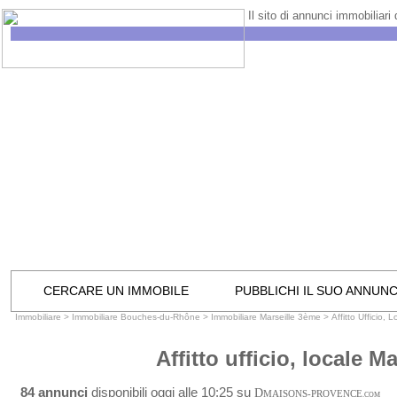
Il sito di annunci immobiliari
CERCARE UN IMMOBILE
PUBBLICHI IL SUO ANNUN
Immobiliare
>
Immobiliare Bouches-du-Rhône
>
Immobiliare Marseille 3ème
>
Affitto Ufficio,
Affitto ufficio, locale M
84 annunci
disponibili oggi alle 10:25 su
D
MAISONS-PROVENCE
.COM