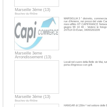
Marseille 3ème (13)
Bouches-du-Rhône
MARSIGLIA 3 ° distretto, commerciali
rue d'Amiens, nei pressi del viale Ca
mesi affitto HT CAPIFRANCE Network I
giugno 99 10 40 - Vedere le fotogr
247514 Di Evian, 34093263209
Marseille 3eme
Arrondissement (13)
Bouches-du-Rhône
Locali nel cuore della Belle de Mai, tu
porta d'ingresso con grill.
Marseille 3ème (13)
Bouches-du-Rhône
HANGAR di 130m ² nel settore delle B