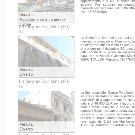
appartamento è di 650 € spese incl
locativo. Per scoprire contatta
marseille7@maxihome.net
8506 http
Ref: 22756MX506
Vendita
Appartamento 2 camere e
cucina
La Seyne Sur Mer (83)
Var
La Seyne sur Mer, nel cuore del centr
mercato provenzale e il trasporto, la
tre piani con attico e terrazza con 50
di progetto per il riacquisto SCI co
848 555 04 9769 posta
sixfours@m
dalla rete nazionale Clairimmo Max
RSAC TOULON Mandato: 79677MX17
Vendita
Diverso
La Seyne Sur Mer (83)
Var
La Seyne sur Mer Centre Port Dopo la
situazione di stallo con una superficie 
possibilità di 3 appartamenti di ti
valore di 46 000 EUR per il lavoro a 
euro / mese, escluse le spese. mo
scuole, il liceo, mercato provenzale.
posizione /
sixfours@maxihome.ema
prezzo di 119000, compresa la tassa 
rete nazionale Clairimmo Maxihom
Vendita
TOULON Mandato: 79346MX1769 Ri
Diverso