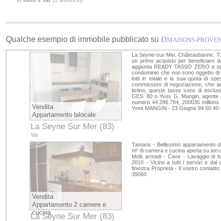
In
tutto il Var
(1 annuncio)
Qualche esempio di immobile pubblicato su
D
MAISONS-PROVE
La Seyne-sur-Mer, Châteaubanne, T2 
un primo acquisto per beneficiare de
aggiunta READY TASSO ZERO e spese 
condominio che non sono oggetto di
lotti in totale e la sua quota di sp
commissioni di negoziazione, che a
listino, queste tasse sono di esclus
GES: 80 o Yves G. Mangin, agente 
numero 44.286.784, 200035 millions - 
Vendita
Yves MANGIN - 23 Giugno 94 50 40 - 
Appartamento bilocale
La Seyne Sur Mer (83)
Var
Tamaris - Bellissimo appartamento 
m² di camera e cucina aperta su terra
Molti armadi - Cave - Lavaggio di fac
2010 - Vicino a tutti i servizi e d
finestra Proprietà - Il vostro contatto
39060
Vendita
Appartamento 2 camere e
cucina
La Seyne Sur Mer (83)