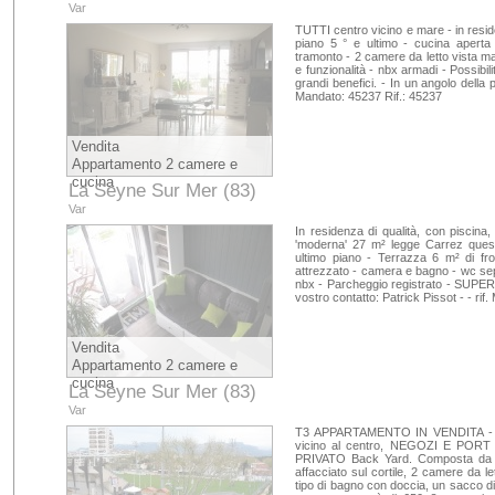
Var
TUTTI centro vicino e mare - in resi
piano 5 ° e ultimo - cucina aperta
tramonto - 2 camere da letto vista m
e funzionalità - nbx armadi - Possibil
grandi benefici. - In un angolo della pr
Mandato: 45237 Rif.: 45237
Vendita
Appartamento 2 camere e
cucina
La Seyne Sur Mer (83)
Var
In residenza di qualità, con piscina,
'moderna' 27 m² legge Carrez questo
ultimo piano - Terrazza 6 m² di fr
attrezzato - camera e bagno - wc sepa
nbx - Parcheggio registrato - SUPERFI
vostro contatto: Patrick Pissot - - ri
Vendita
Appartamento 2 camere e
cucina
La Seyne Sur Mer (83)
Var
T3 APPARTAMENTO IN VENDITA -
vicino al centro, NEGOZI E POR
PRIVATO Back Yard. Composta da u
affacciato sul cortile, 2 camere da 
tipo di bagno con doccia, un sacco di