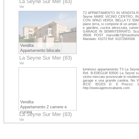
La Seyne Sur Mer (83)
Var
T2 APPARTAMENTO IN VENDITA 
Seyne MARE VICINO CENTRO, I
CON SPAZI VERDI, BELLA T2 55
piano terra, si compone di un ampio 
e giardino, cucina attrezzata, cam
GARAGE IN SEMINTERRATO. Scopri 
/8506 POST
marseille7@maxihome
Mandato: 41072 Ref: 41072MX506
Vendita
Appartamento bilocale
La Seyne Sur Mer (83)
Var
luminoso appartamento T3 La Seyne 
Ref. B-E0EGLW 83500 La Seyne su
vicino mercato provenzale in reside
garage e una grande cantina. No Vit
IECE: IEGES D: E Prezzo: 13
http://www.agencecabanis.com
Vendita
Appartamento 2 camere e
cucina
La Seyne Sur Mer (83)
Var