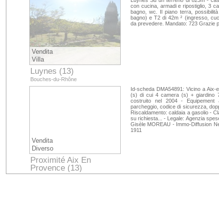
Luynes Su un terreno di 823m ² casa
con cucina, armadi e ripostiglio, 3 c
bagno, wc. Il piano terra, possibili
bagno) e T2 di 42m ² (ingresso, cucin
da prevedere. Mandato: 723 Grazie pe
Vendita
Villa
Luynes (13)
Bouches-du-Rhône
Id-scheda DMA54891: Vicino a Aix-e
(s) di cui 4 camera (s) + giardino 7
costruito nel 2004 - Equipement al
parcheggio, codice di sicurezza, dopp
Riscaldamento: caldaia a gasolio - Cl
su richiesta... - Legale: Agenzia spe
Gisèle MOREAU - Immo-Diffusion Net
1911
Vendita
Diverso
Proximité Aix En
Provence (13)
Bouches-du-Rhône