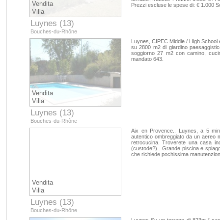
Vendita
Prezzi escluse le spese di: € 1.000 
Villa
Luynes (13)
Bouches-du-Rhône
Luynes, CIPEC Middle / High School e
su 2800 m2 di giardino paesaggistic
soggiorno 27 m2 con camino, cucina
mandato 643.
Vendita
Villa
Luynes (13)
Bouches-du-Rhône
Aix en Provence.. Luynes, a 5 minut
autentico ombreggiato da un aereo m
retrocucina. Troverete una casa in
(custode?).. Grande piscina e spiaggi
che richiede pochissima manutenzion
Vendita
Villa
Luynes (13)
Bouches-du-Rhône