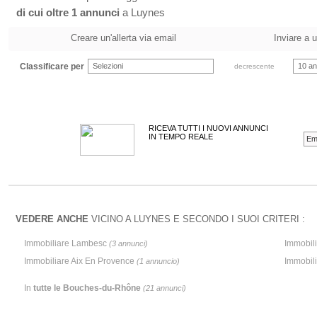
di cui oltre 1 annunci
a Luynes
Creare un'allerta via email
Inviare a 
Classificare per
Selezioni
10 an
decrescente
RICEVA TUTTI I NUOVI ANNUNCI
IN TEMPO REALE
VEDERE ANCHE
VICINO A LUYNES E SECONDO I SUOI CRITERI :
Immobiliare Lambesc
Immobil
(3 annunci)
Immobiliare Aix En Provence
Immobil
(1 annuncio)
In
tutte le Bouches-du-Rhône
(21 annunci)