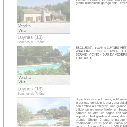
grandi dimensioni, garage dble Terre
Vendita
Villa
Luynes (13)
Bouches-du-Rhône
ESCLUSIVA - tra Aix e LUYNES VER
Volim FINE - CON 6 CAMERE DA
SERVIZI VICINO - BUS DA VEDER
1.400.000 €
Vendita
Villa
Luynes (13)
Bouches-du-Rhône
Superb location a Luynes, a 10 minuti
in perfette condizioni, una zona abit
con soffitto a cattedrale, una grand
ufficio su un unico livello, un ba
camere da letto, un bagno con vasca
soppalco. Nel giardino di terra, du
grande. Shelter 2 auto e garage 
tradizionale 5x11m piscina, ampio po
terrazzi, frutteto. Prezzo: 1.000 € F