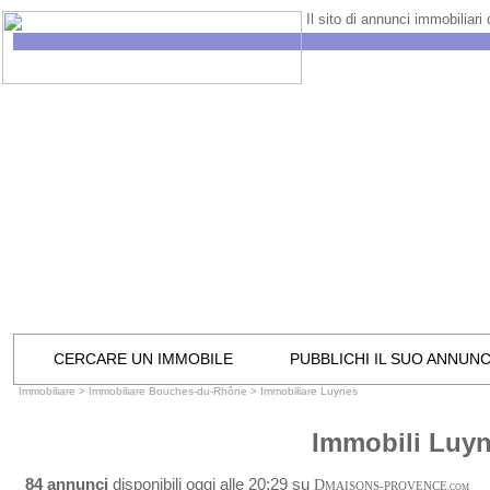
Il sito di annunci immobiliari
CERCARE UN IMMOBILE
PUBBLICHI IL SUO ANNUN
Immobiliare
>
Immobiliare Bouches-du-Rhône
>
Immobiliare Luynes
Immobili Luy
84 annunci
disponibili oggi alle 20:29 su
D
MAISONS-PROVENCE
.COM