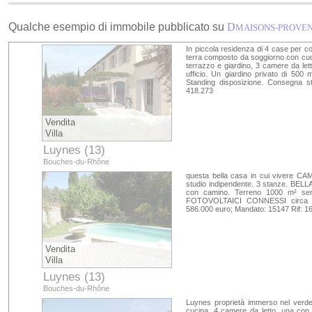
Qualche esempio di immobile pubblicato su
D
MAISONS-PROVE
In piccola residenza di 4 case per cos
terra composto da soggiorno con cuc
terrazzo e giardino, 3 camere da lett
ufficio. Un giardino privato di 50
Standing disposizione. Consegna st
418.273
Vendita
Villa
Luynes (13)
Bouches-du-Rhône
questa bella casa in cui vivere C
studio indipendente. 3 stanze. BELL
con camino. Terreno 1000 m² sen
FOTOVOLTAICI CONNESSI circa 
586.000 euro; Mandato: 15147 Rif: 1
Vendita
Villa
Luynes (13)
Bouches-du-Rhône
Luynes proprietà immerso nel verde
cucina, 4 camere da letto, una con 