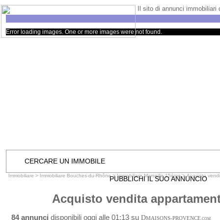
Il sito di annunci immobiliari
Error loading images. One or more images were not found.
CERCARE UN IMMOBILE
Immobiliare
>
Immobiliare Bouches-du-Rhône
>
Immobiliare Marseille 15ème
>
Acquisto vend
PUBBLICHI IL SUO ANNUNCIO
Acquisto vendita appartament
84 annunci
disponibili oggi alle 01:13 su
D
MAISONS-PROVENCE
.COM