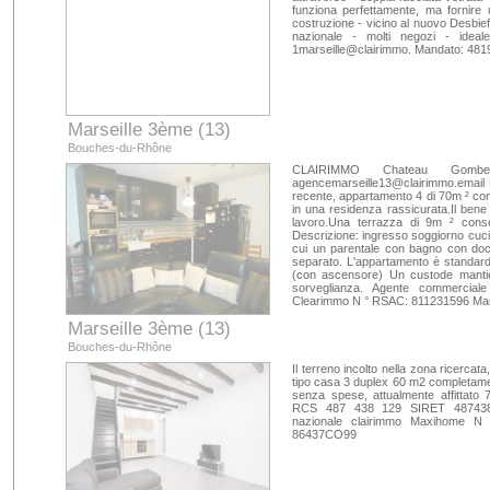
funziona perfettamente, ma fornire
costruzione - vicino al nuovo Desbief
nazionale - molti negozi - ideal
1marseille@clairimmo. Mandato: 48
Marseille 3ème (13)
Bouches-du-Rhône
CLAIRIMMO Chateau Gom
agencemarseille13@clairimmo.email
recente, appartamento 4 di 70m ² con
in una residenza rassicurata.Il ben
lavoro.Una terrazza di 9m ² consen
Descrizione: ingresso soggiorno cuci
cui un parentale con bagno con do
separato. L'appartamento è standard
(con ascensore) Un custode mantie
sorveglianza. Agente commerciale
Clearimmo N ° RSAC: 811231596 Man
Marseille 3ème (13)
Bouches-du-Rhône
Il terreno incolto nella zona ricercata
tipo casa 3 duplex 60 m2 completament
senza spese, attualmente affittato
RCS 487 438 129 SIRET 487438 A
nazionale clairimmo Maxihome N
86437CO99