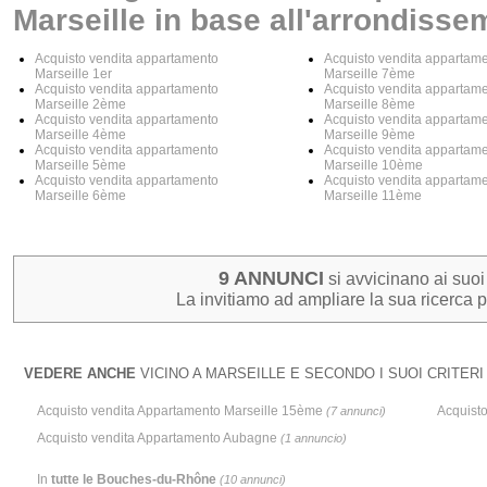
Marseille in base all'arrondisse
Acquisto vendita appartamento
Acquisto vendita appartam
Marseille 1er
Marseille 7ème
Acquisto vendita appartamento
Acquisto vendita appartam
Marseille 2ème
Marseille 8ème
Acquisto vendita appartamento
Acquisto vendita appartam
Marseille 4ème
Marseille 9ème
Acquisto vendita appartamento
Acquisto vendita appartam
Marseille 5ème
Marseille 10ème
Acquisto vendita appartamento
Acquisto vendita appartam
Marseille 6ème
Marseille 11ème
9 ANNUNCI
si avvicinano ai suoi c
La invitiamo ad ampliare la sua ricerca pe
VEDERE ANCHE
VICINO A MARSEILLE E SECONDO I SUOI CRITERI 
Acquisto vendita Appartamento Marseille 15ème
Acquist
(7 annunci)
Acquisto vendita Appartamento Aubagne
(1 annuncio)
In
tutte le Bouches-du-Rhône
(10 annunci)