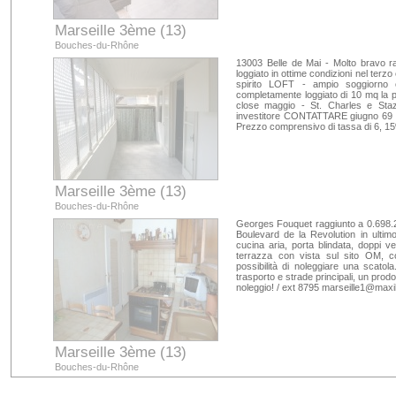
Marseille 3ème (13)
Bouches-du-Rhône
13003 Belle de Mai - Molto bravo r
loggiato in ottime condizioni nel terzo 
spirito LOFT - ampio soggiorno 
completamente loggiato di 10 mq la po
close maggio - St. Charles e Stazi
investitore CONTATTARE giugno 69 3
Prezzo comprensivo di tassa di 6, 
Marseille 3ème (13)
Bouches-du-Rhône
Georges Fouquet raggiunto a 0.698.2
Boulevard de la Revolution in ultim
cucina aria, porta blindata, doppi 
terrazza con vista sul sito OM, c
possibilità di noleggiare una scatola.
trasporto e strade principali, un pro
noleggio! / ext 8795 marseille1@ma
Marseille 3ème (13)
Bouches-du-Rhône