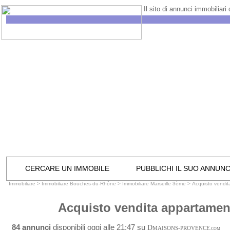
Il sito di annunci immobiliari
CERCARE UN IMMOBILE
PUBBLICHI IL SUO ANNUN
Immobiliare
>
Immobiliare Bouches-du-Rhône
>
Immobiliare Marseille 3ème
>
Acquisto vendi
Acquisto vendita appartamen
84 annunci
disponibili oggi alle 21:47 su
D
MAISONS-PROVENCE
.COM