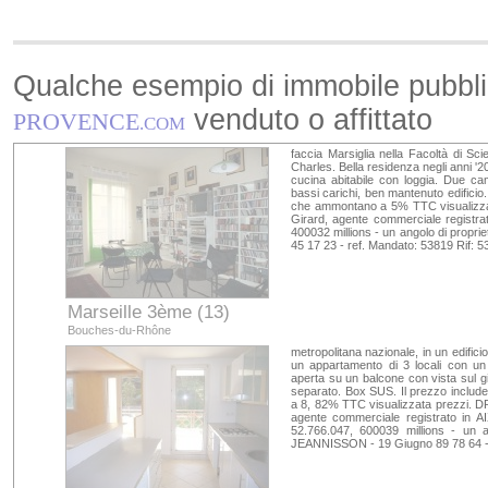
Qualche esempio di immobile pubbl
venduto o affittato
PROVENCE
.COM
faccia Marsiglia nella Facoltà di Sc
Charles. Bella residenza negli anni '
cucina abitabile con loggia. Due cam
bassi carichi, ben mantenuto edificio
che ammontano a 5% TTC visualizzat
Girard, agente commerciale regist
400032 millions - un angolo di proprie
45 17 23 - ref. Mandato: 53819 Rif: 5
Marseille 3ème (13)
Bouches-du-Rhône
metropolitana nazionale, in un edific
un appartamento di 3 locali con un
aperta su un balcone con vista sul g
separato. Box SUS. Il prezzo includ
a 8, 82% TTC visualizzata prezzi.
agente commerciale registrato i
52.766.047, 600039 millions - un a
JEANNISSON - 19 Giugno 89 78 64 - 