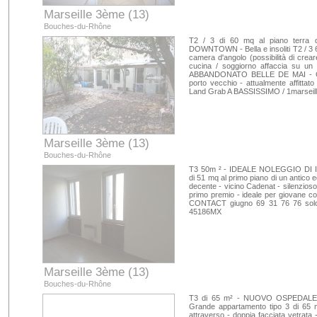
Marseille 3ème (13)
Bouches-du-Rhône
T2 / 3 di 60 mq al piano ter
DOWNTOWN - Bella e insoliti T2 / 3
camera d'angolo (possibilità di cre
cucina / soggiorno affaccia su un 
ABBANDONATO BELLE DE MAI - GA
porto vecchio - attualmente affittat
Land Grab A BASSISSIMO / 1marseil
Marseille 3ème (13)
Bouches-du-Rhône
T3 50m ² - IDEALE NOLEGGIO DI I
di 51 mq al primo piano di un antico ed
decente - vicino Cadenat - silenzioso 
primo premio - ideale per giovane co
CONTACT giugno 69 31 76 76 solo 
45186MX
Marseille 3ème (13)
Bouches-du-Rhône
T3 di 65 m² - NUOVO OSPEDALE 
Grande appartamento tipo 3 di 65 m
attraverso - doppia facciata vetrata - 